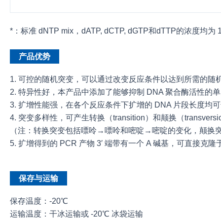
*：标准 dNTP mix，dATP, dCTP, dGTP和dTTP的浓度均为 
产品优势
1. 可控的随机突变，可以通过改变反应条件以达到所需的随
2. 特异性好，本产品中添加了能够抑制 DNA 聚合酶活性
3. 扩增性能强，在各个反应条件下扩增的 DNA 片段长度均可达到
4. 突变多样性，可产生转换（transition）和颠换（transver
（注：转换突变包括嘌呤→嘌呤和嘧啶→嘧啶的变化，颠换
5. 扩增得到的 PCR 产物 3′ 端带有一个 A 碱基，可直接克隆
保存与运输
保存温度：-20℃
运输温度：干冰运输或 -20℃ 冰袋运输