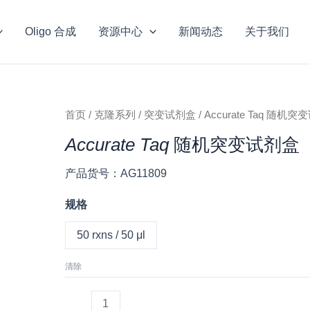
Oligo 合成
资源中心
新闻动态
关于我们
Accurate
首页
/
克隆系列
/
突变试剂盒
/ Accurate Taq 随机
Taq
Accurate Taq
随机突变试剂盒
随
机
产品货号：AG11809
突
变
规格
试
50 rxns / 50 μl
剂
盒
清除
数
量