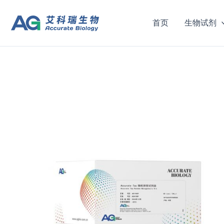
跳
至
首页
生物试剂
内
容