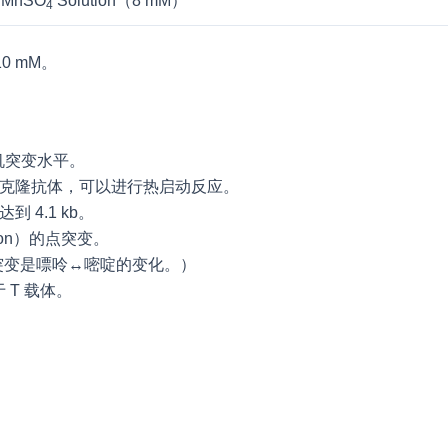
MnSO
Solution（8 mM）
4
10 mM。
机突变水平。
的单克隆抗体，可以进行热启动反应。
 4.1 kb。
sion）的点突变。
突变是嘌呤↔嘧啶的变化。）
于 T 载体。