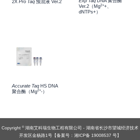
Exp Taq
DNA 聚合酶
2X
Pro Taq
预混液 Ver.2
2+
Ver.2（Mg
+、
dNTPs+）
Accurate Taq
HS DNA
2+
聚合酶（Mg
-）
©
Copyright
湖南艾科瑞生物工程有限公司 - 湖南省长沙市望城经济技术
开发区金杨路1号【
备案号：湘ICP备 19008537 号
】