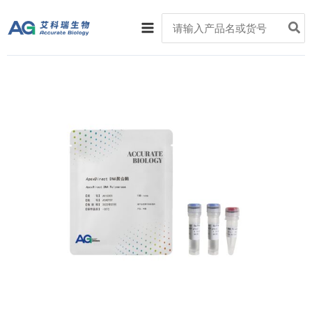
跳
Main
Search
至
for:
Menu
内
容
ApexDirect
DNA
聚
合
酶
数
量