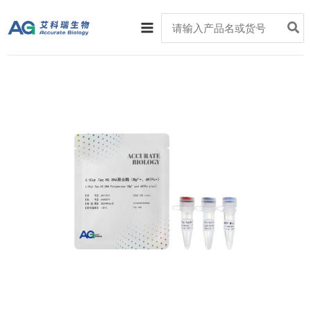
跳
Main
Search
至
for:
Menu
内
容
L-
Exp
Taq
HS
DNA
聚
合
酶
（Mg2++、
dNTPs+）
数
量