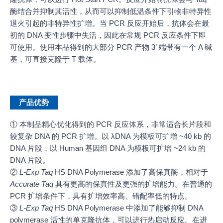
酶结合并抑制其活性，从而可以抑制低温条件下引物非特异性
退火引起的非特异性扩增。当 PCR 反应开始后，抗体会在最
初的 DNA 变性步骤中失活，因此在常规 PCR 反应条件下即
可使用。使用本品得到的大部分 PCR 产物 3’ 端带有一个 A 碱
基，可直接克隆于 T 载体。
产品优势
① 本制品精心优化得到的 PCR 反应体系，非常适合长片段和
较复杂 DNA 的 PCR 扩增。以 λDNA 为模板可扩增 ~40 kb 的
DNA 片段，以 Human 基因组 DNA 为模板可扩增 ~24 kb 的
DNA 片段。
②
L-Exp
Taq
HS DNA Polymerase 添加了高保真酶，相对于
Accurate Taq
具有更高的保真性及更强的扩增能力。在普通的
PCR 扩增条件下，具有扩增效率高、错配率低的特点。
③
L-Exp
Taq
HS DNA Polymerase 中添加了能够抑制 DNA
polymerase 活性的单克隆抗体，可以进行热启动反应。在进